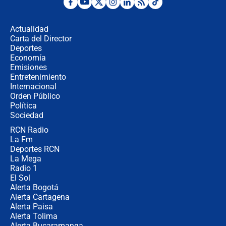
Desde dermatitis hasta infecciones:
los riesgos de usar cascos de motos
de aplicaciones de transporte
Actualidad
Carta del Director
¿Cómo comprar dólares desde el
Deportes
celular? Requisitos, pasos y
Economía
recomendaciones
Emisiones
Entretenimiento
Internacional
Las seis de las 6 con Juan Lozano |
Orden Público
jueves 6 de agosto de 2026
Política
Sociedad
RCN Radio
Posesión de Abelardo De La Espriella
La Fm
en Cali: ¿qué pasará con los
congresistas del Pacto Histórico que
Deportes RCN
no asistirán?
La Mega
Radio 1
El Sol
Alerta Bogotá
Alerta Cartagena
Alerta Paisa
Alerta Tolima
Alerta Bucaramanga