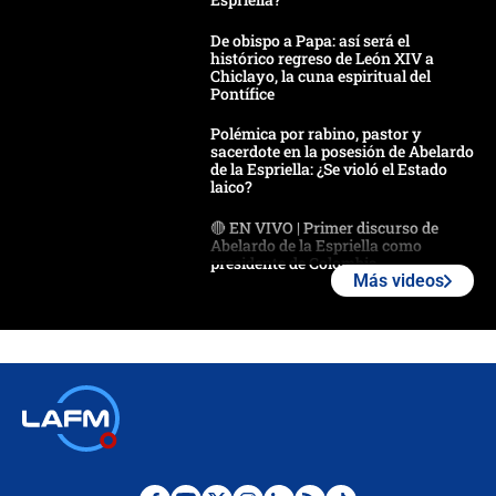
De obispo a Papa: así será el
histórico regreso de León XIV a
Chiclayo, la cuna espiritual del
Pontífice
Polémica por rabino, pastor y
sacerdote en la posesión de Abelardo
de la Espriella: ¿Se violó el Estado
laico?
🔴 EN VIVO | Primer discurso de
Abelardo de la Espriella como
presidente de Colombia
Más videos
¿La posesión de Abelardo De la
Espriella en Cali inicia la
descentralización en Colombia? Esto
respondió el alcalde Eder
Así será la posesión de Abelardo de
la Espriella este 7 de agosto:
cronograma oficial y detalles clave