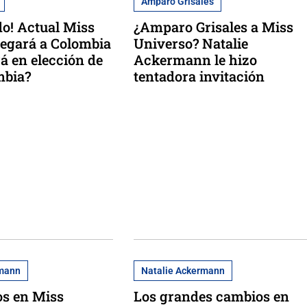
Amparo Grisales
o! Actual Miss
¿Amparo Grisales a Miss
legará a Colombia
Universo? Natalie
rá en elección de
Ackermann le hizo
mbia?
tentadora invitación
rmann
Natalie Ackermann
os en Miss
Los grandes cambios en