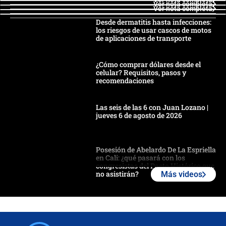
Ver nota completa
Ver nota completa
Desde dermatitis hasta infecciones:
los riesgos de usar cascos de motos
de aplicaciones de transporte
¿Cómo comprar dólares desde el
celular? Requisitos, pasos y
recomendaciones
Las seis de las 6 con Juan Lozano |
jueves 6 de agosto de 2026
Posesión de Abelardo De La Espriella
en Cali: ¿qué pasará con los
congresistas del Pacto Histórico que
no asistirán?
Más videos
Álvaro Uribe asistirá a la posesión y
crece el pulso por la elección del
contralor