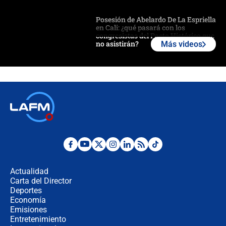
Posesión de Abelardo De La Espriella
en Cali: ¿qué pasará con los
congresistas del Pacto Histórico que
no asistirán?
Más videos
Álvaro Uribe asistirá a la posesión y
crece el pulso por la elección del
contralor
🔴 EN VIVO | Noticiero La FM con
Juan Lozano - 6 de agosto de 2026
¿Por qué De la Espriella gobernará
desde Barranquilla? Experto explica
la razón
Actualidad
Carta del Director
Estratega de Abelardo de la Espriella
Deportes
revela cómo venció a la “casta
Economía
política” en campaña: “Estaba
Emisiones
completamente seguro”
Entretenimiento