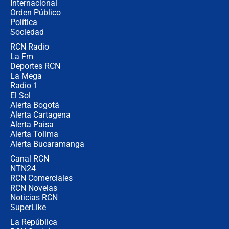
Internacional
Alias ‘Calarcá’ habría pagado $60
Orden Público
millones al mes a un supuesto
Política
coronel para filtrar información del
Ejército
Sociedad
RCN Radio
Las razones para escoger al nuevo
La Fm
director de la Policía
Deportes RCN
La Mega
Radio 1
El Sol
Alerta Bogotá
Alerta Cartagena
Alerta Paisa
Alerta Tolima
Alerta Bucaramanga
Canal RCN
NTN24
RCN Comerciales
RCN Novelas
Noticias RCN
SuperLike
La República