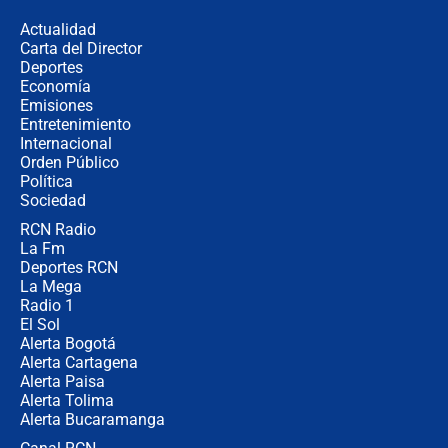
de aplicaciones de transporte
Actualidad
Carta del Director
¿Cómo comprar dólares desde el
Deportes
celular? Requisitos, pasos y
Economía
recomendaciones
Emisiones
Entretenimiento
Internacional
Las seis de las 6 con Juan Lozano |
Orden Público
jueves 6 de agosto de 2026
Política
Sociedad
RCN Radio
Posesión de Abelardo De La Espriella
La Fm
en Cali: ¿qué pasará con los
congresistas del Pacto Histórico que
Deportes RCN
no asistirán?
La Mega
Radio 1
El Sol
Alerta Bogotá
Alerta Cartagena
Alerta Paisa
Alerta Tolima
Alerta Bucaramanga