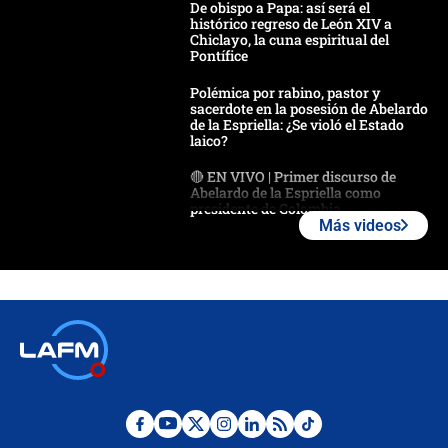
De obispo a Papa: así será el
histórico regreso de León XIV a
Chiclayo, la cuna espiritual del
Pontífice
Polémica por rabino, pastor y
sacerdote en la posesión de Abelardo
de la Espriella: ¿Se violó el Estado
laico?
🔴 EN VIVO | Primer discurso de
Abelardo de la Espriella como
presidente de Colombia
Más videos
¿La posesión de Abelardo De la
Espriella en Cali inicia la
descentralización en Colombia? Esto
respondió el alcalde Eder
Así será la posesión de Abelardo de
la Espriella este 7 de agosto:
cronograma oficial y detalles clave
Desde dermatitis hasta infecciones:
los riesgos de usar cascos de motos