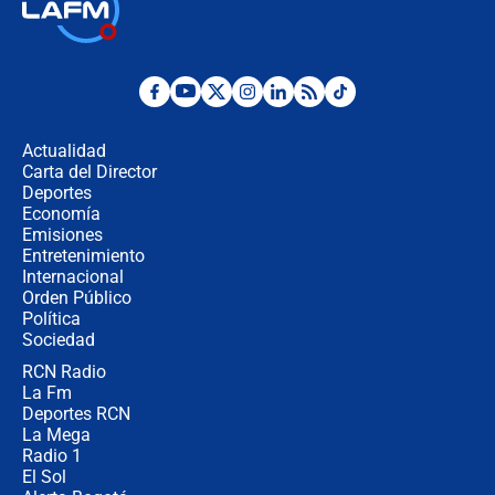
🔴 EN VIVO | Noticiero La FM con
Juan Lozano - 6 de agosto de 2026
¿Por qué De la Espriella gobernará
desde Barranquilla? Experto explica
la razón
Actualidad
Carta del Director
Estratega de Abelardo de la Espriella
Deportes
revela cómo venció a la “casta
Economía
política” en campaña: “Estaba
Emisiones
completamente seguro”
Entretenimiento
Internacional
Alias ‘Calarcá’ habría pagado $60
Orden Público
millones al mes a un supuesto
Política
coronel para filtrar información del
Ejército
Sociedad
RCN Radio
Las razones para escoger al nuevo
La Fm
director de la Policía
Deportes RCN
La Mega
Radio 1
El Sol