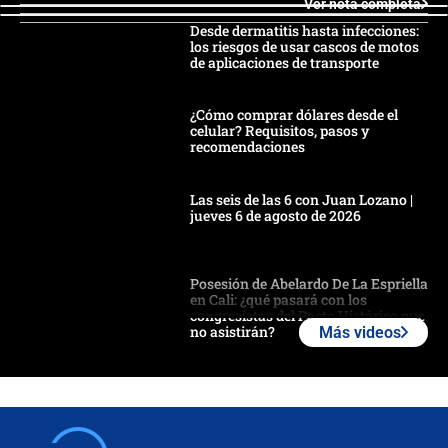
Ver nota completa
Desde dermatitis hasta infecciones:
los riesgos de usar cascos de motos
de aplicaciones de transporte
¿Cómo comprar dólares desde el
celular? Requisitos, pasos y
recomendaciones
Las seis de las 6 con Juan Lozano |
jueves 6 de agosto de 2026
Posesión de Abelardo De La Espriella
en Cali: ¿qué pasará con los
congresistas del Pacto Histórico que
no asistirán?
Más videos
Álvaro Uribe asistirá a la posesión y
crece el pulso por la elección del
contralor