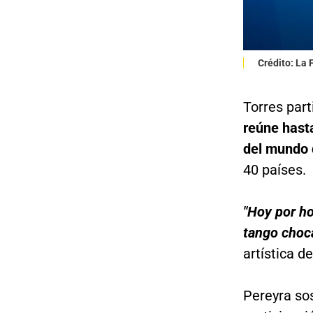
Crédito: La
Torres part
reúne hasta
del mundo 
40 países.
"Hoy por ho
tango choc
artística d
Pereyra so