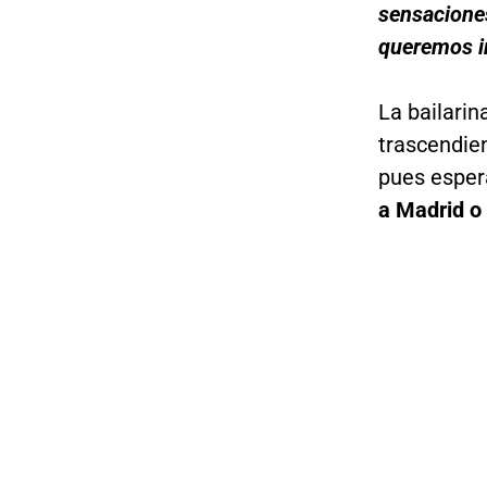
sensacione
queremos i
La bailarin
trascendien
pues espera
a Madrid o 