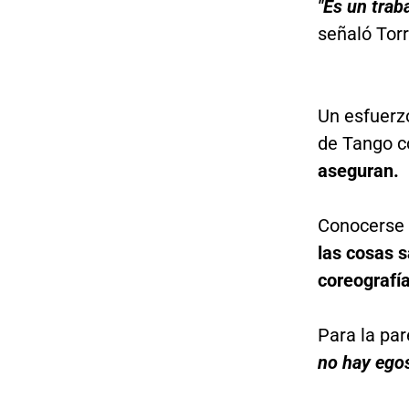
"Es un trab
señaló Torr
Un esfuerzo
de Tango c
aseguran.
Conocerse 
las cosas s
coreografía
Para la par
no hay egos