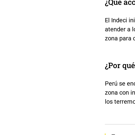
¿Qué acc
El Indeci i
atender a l
zona para 
¿Por qué
Perú se enc
zona con in
los terrem