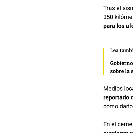
Tras el sis
350 kilóme
para los a
Lea tamb
Gobierno
sobre la 
Medios loca
reportado d
como daños
En el cemen