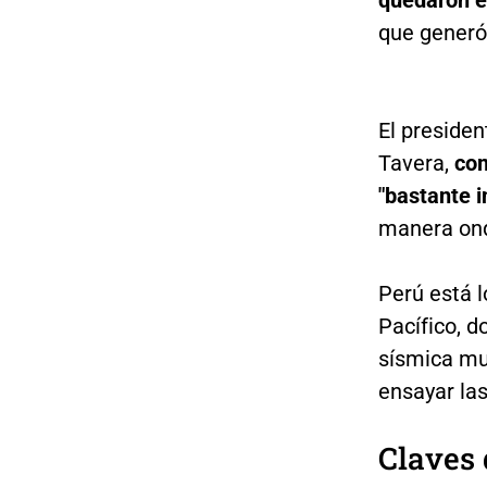
quedaron ex
que generó
El presiden
Tavera,
com
"bastante i
manera ond
Perú está l
Pacífico, d
sísmica mu
ensayar las
Claves 