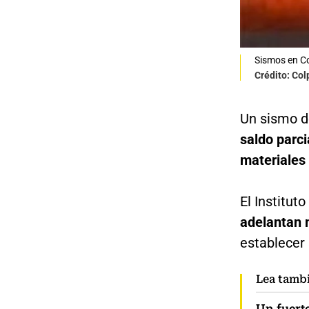
Sismos en C
Crédito: Co
Un sismo d
saldo parc
materiales 
El Institut
adelantan m
establecer
Lea tamb
Un fuert