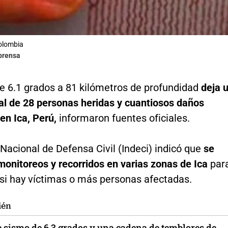
olombia
lprensa
e 6.1 grados a 81 kilómetros de profundidad
deja 
ial de 28 personas heridas y cuantiosos daños
en Ica, Perú,
informaron fuentes oficiales.
o Nacional de Defensa Civil (Indeci) indicó que
se
onitoreos y recorridos en varias zonas de Ica
par
 si hay víctimas o más personas afectadas.
ién
e sismo de 6.3 grados y una cadena de temblores de