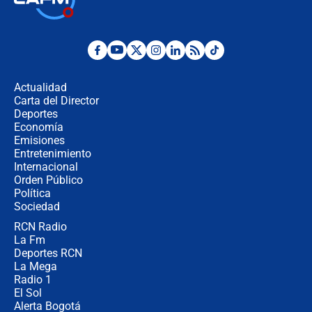
jueves 6 de agosto de 2026
Posesión de Abelardo De La Espriella
en Cali: ¿qué pasará con los
congresistas del Pacto Histórico que
Actualidad
no asistirán?
Carta del Director
Álvaro Uribe asistirá a la posesión y
Deportes
crece el pulso por la elección del
Economía
contralor
Emisiones
Entretenimiento
Internacional
🔴 EN VIVO | Noticiero La FM con
Orden Público
Juan Lozano - 6 de agosto de 2026
Política
Sociedad
RCN Radio
¿Por qué De la Espriella gobernará
La Fm
desde Barranquilla? Experto explica
la razón
Deportes RCN
La Mega
Radio 1
El Sol
Alerta Bogotá