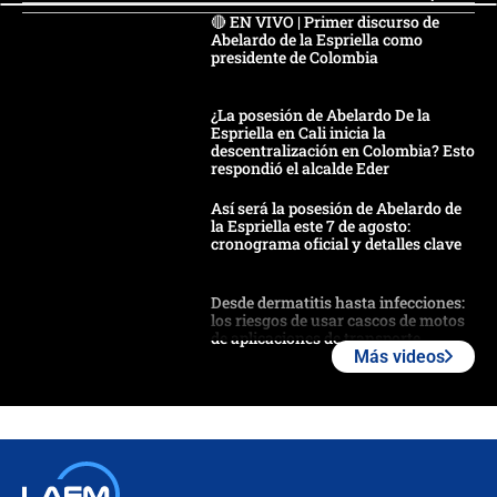
🔴 EN VIVO | Primer discurso de
Abelardo de la Espriella como
presidente de Colombia
¿La posesión de Abelardo De la
Espriella en Cali inicia la
descentralización en Colombia? Esto
respondió el alcalde Eder
Así será la posesión de Abelardo de
la Espriella este 7 de agosto:
cronograma oficial y detalles clave
Desde dermatitis hasta infecciones:
los riesgos de usar cascos de motos
de aplicaciones de transporte
Más videos
¿Cómo comprar dólares desde el
celular? Requisitos, pasos y
recomendaciones
Las seis de las 6 con Juan Lozano |