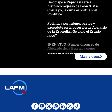
De obispo a Papa: así será el
histórico regreso de León XIV a
Chiclayo, la cuna espiritual del
Pontífice
Polémica por rabino, pastor y
sacerdote en la posesión de Abelardo
de la Espriella: ¿Se violó el Estado
laico?
🔴 EN VIVO | Primer discurso de
Abelardo de la Espriella como
presidente de Colombia
Más videos
¿La posesión de Abelardo De la
Espriella en Cali inicia la
descentralización en Colombia? Esto
respondió el alcalde Eder
Así será la posesión de Abelardo de
la Espriella este 7 de agosto:
cronograma oficial y detalles clave
Desde dermatitis hasta infecciones:
los riesgos de usar cascos de motos