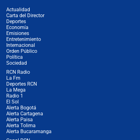
de aplicaciones de transporte
Actualidad
Carta del Director
¿Cómo comprar dólares desde el
Deportes
celular? Requisitos, pasos y
Economía
recomendaciones
Emisiones
Entretenimiento
Internacional
Las seis de las 6 con Juan Lozano |
Orden Público
jueves 6 de agosto de 2026
Política
Sociedad
RCN Radio
Posesión de Abelardo De La Espriella
La Fm
en Cali: ¿qué pasará con los
congresistas del Pacto Histórico que
Deportes RCN
no asistirán?
La Mega
Radio 1
El Sol
Alerta Bogotá
Alerta Cartagena
Alerta Paisa
Alerta Tolima
Alerta Bucaramanga