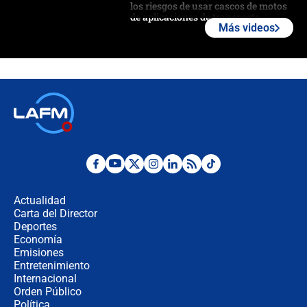
los riesgos de usar cascos de motos
de aplicaciones de transporte
Más videos
¿Cómo comprar dólares desde el
celular? Requisitos, pasos y
recomendaciones
Las seis de las 6 con Juan Lozano |
jueves 6 de agosto de 2026
Posesión de Abelardo De La Espriella
en Cali: ¿qué pasará con los
congresistas del Pacto Histórico que
Actualidad
no asistirán?
Carta del Director
Álvaro Uribe asistirá a la posesión y
Deportes
crece el pulso por la elección del
Economía
contralor
Emisiones
Entretenimiento
Internacional
🔴 EN VIVO | Noticiero La FM con
Orden Público
Juan Lozano - 6 de agosto de 2026
Política