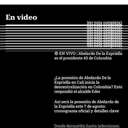
En video
Ver nota completa
Ver nota completa
Ver nota completa
Ver nota completa
Ver nota completa
Ver nota completa
Ver nota completa
Ver nota completa
Ver nota completa
Ver nota completa
🔴 EN VIVO | Abelardo De la Espriella
es el presidente 43 de Colombia
¿La posesión de Abelardo De la
Espriella en Cali inicia la
descentralización en Colombia? Esto
respondió el alcalde Eder
Así será la posesión de Abelardo de
la Espriella este 7 de agosto:
cronograma oficial y detalles clave
Desde dermatitis hasta infecciones: