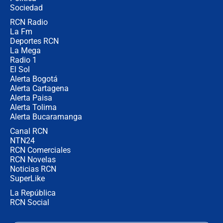
Sociedad
RCN Radio
¿Por qué De la Espriella gobernará
La Fm
desde Barranquilla? Experto explica
la razón
Deportes RCN
La Mega
Radio 1
El Sol
Alerta Bogotá
Alerta Cartagena
Alerta Paisa
Alerta Tolima
Alerta Bucaramanga
Canal RCN
NTN24
RCN Comerciales
RCN Novelas
Noticias RCN
SuperLike
La República
RCN Social