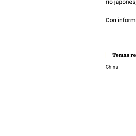
río japonés,
Con inform
Temas re
China