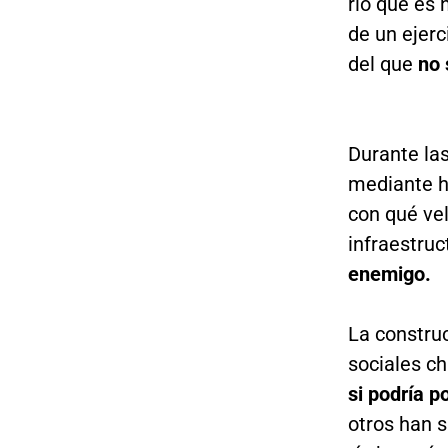
río que es 
de un ejerc
del que
no 
Durante la
mediante hu
con qué vel
infraestru
enemigo.
La constru
sociales c
si podría p
otros han s