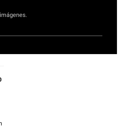
s imágenes.
0
n