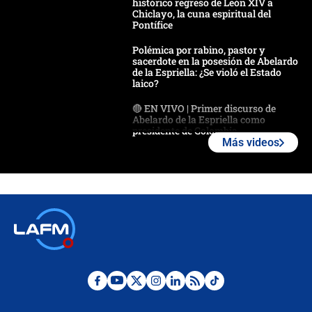
histórico regreso de León XIV a
Chiclayo, la cuna espiritual del
Pontífice
Polémica por rabino, pastor y
sacerdote en la posesión de Abelardo
de la Espriella: ¿Se violó el Estado
laico?
🔴 EN VIVO | Primer discurso de
Abelardo de la Espriella como
presidente de Colombia
Más videos
¿La posesión de Abelardo De la
Espriella en Cali inicia la
descentralización en Colombia? Esto
respondió el alcalde Eder
Así será la posesión de Abelardo de
la Espriella este 7 de agosto:
cronograma oficial y detalles clave
Desde dermatitis hasta infecciones:
los riesgos de usar cascos de motos
de aplicaciones de transporte