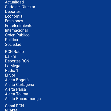
Actualidad
Carta del Director
¿Cómo comprar dólares desde el
Deportes
celular? Requisitos, pasos y
Economía
recomendaciones
Emisiones
Entretenimiento
Internacional
Las seis de las 6 con Juan Lozano |
Orden Público
jueves 6 de agosto de 2026
Política
Sociedad
RCN Radio
Posesión de Abelardo De La Espriella
La Fm
en Cali: ¿qué pasará con los
congresistas del Pacto Histórico que
Deportes RCN
no asistirán?
La Mega
Radio 1
El Sol
Alerta Bogotá
Alerta Cartagena
Alerta Paisa
Alerta Tolima
Alerta Bucaramanga
Canal RCN
NTN24