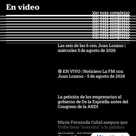
En video
Ver nota completa
Ver nota completa
Ver nota completa
Ver nota completa
Ver nota completa
Ver nota completa
Ver nota completa
Ver nota completa
Ver nota completa
Ver nota completa
Las seis de las 6 con Juan Lozano |
miércoles 5 de agosto de 2026
🔴 EN VIVO | Noticiero La FM con
Juan Lozano - 5 de agosto de 2026
La petición de los empresarios al
gobierno de De la Espriella antes del
Congreso de la ANDI
María Fernanda Cabal asegura que
Uribe tiene "aversión" a la palabra
derecha: "Es como si le hablaran del