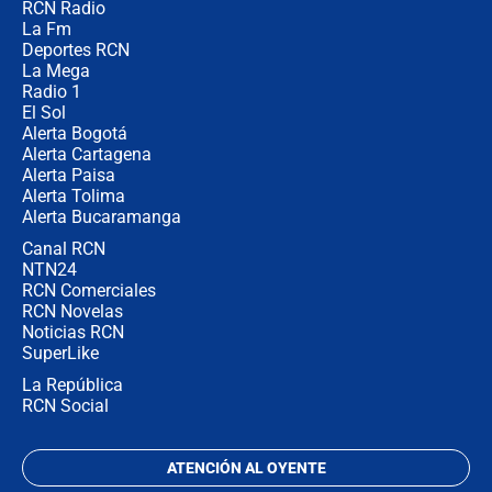
RCN Radio
Cabal revela por qué De la Espriella
La Fm
no la quiso en el gabinete y
confirma: "Quiero ser presidente en
Deportes RCN
2030"
La Mega
Radio 1
El Sol
Alerta Bogotá
Alerta Cartagena
Alerta Paisa
Alerta Tolima
Alerta Bucaramanga
Canal RCN
NTN24
RCN Comerciales
RCN Novelas
Noticias RCN
SuperLike
La República
RCN Social
ATENCIÓN AL OYENTE