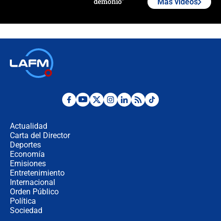
demonio"
Más videos
Bogotá alista cobro por alumbrado:
así sería la nueva sobretasa al
impuesto predial
Exprocurador Alejandro Ordóñez
volvería a la OEA
Las seis de las 6 con Juan Lozano |
martes 4 de agosto de 2026
Actualidad
Carta del Director
🔴 EN VIVO | Noticiero La FM con
Deportes
Juan Lozano - 4 de agosto de 2026
Economía
Emisiones
Entretenimiento
Internacional
Ángela Benedetti revela el papel que
Orden Público
habría tenido Verónica Alcocer en la
Política
campaña de Petro
Sociedad