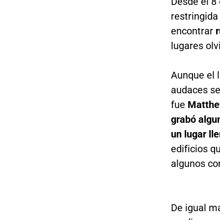
Desde el 8 
restringida
encontrar
r
lugares olv
Aunque el l
audaces se 
fue
Matthe
grabó algu
un lugar ll
edificios q
algunos con
De igual m