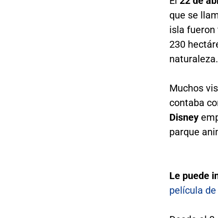
El
22 de ab
que se lla
isla fueron
230 hectáre
naturaleza.
Muchos visi
contaba co
Disney
empe
parque ani
Le puede i
película de