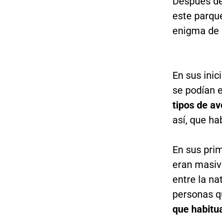
Después de 
este parqu
enigma de s
En sus inic
se podían 
tipos de av
así, que ha
En sus prim
eran masiv
entre la na
personas q
que habitu