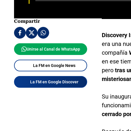
Compartir
Discovery 
era una nue
Unirse al Canal de WhatsApp
compañía
en ese tiem
La FM en Google News
pero
tras 
misteriosa
La FM en Google Discover
Su inaugur
funcionami
cerrado por