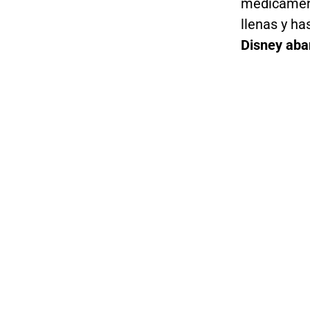
medicamen
llenas y ha
Disney aban