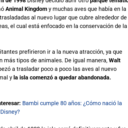
ril de 1998
Disney decidió abrir otro
parque temáti
mó
Animal Kingdom
y muchas aves que había en la
 trasladadas al nuevo lugar que cubre alrededor de
as, el cual está enfocado en la conservación de la
tantes prefirieron ir a la nueva atracción, ya que
n más tipos de animales. De igual manera,
Walt
zó a trasladar poco a poco las aves al nuevo
mal y
la isla comenzó a quedar abandonada.
nteresar:
Bambi cumple 80 años: ¿Cómo nació la
 Disney?