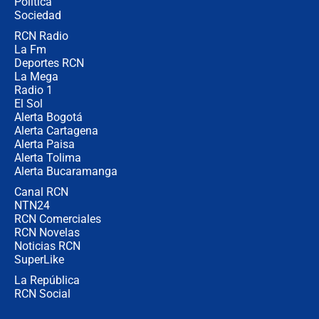
Política
coronel para filtrar información del
Ejército
Sociedad
RCN Radio
Las razones para escoger al nuevo
La Fm
director de la Policía
Deportes RCN
La Mega
Radio 1
El Sol
Alerta Bogotá
Alerta Cartagena
Alerta Paisa
Alerta Tolima
Alerta Bucaramanga
Canal RCN
NTN24
RCN Comerciales
RCN Novelas
Noticias RCN
SuperLike
La República
RCN Social