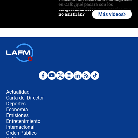
en Cali: ¿qué pasará con los
congresistas del Pacto Histórico que
no asistirán?
Más videos
Álvaro Uribe asistirá a la posesión y
crece el pulso por la elección del
contralor
🔴 EN VIVO | Noticiero La FM con
Juan Lozano - 6 de agosto de 2026
¿Por qué De la Espriella gobernará
desde Barranquilla? Experto explica
la razón
Actualidad
Carta del Director
Estratega de Abelardo de la Espriella
Deportes
revela cómo venció a la “casta
Economía
política” en campaña: “Estaba
Emisiones
completamente seguro”
Entretenimiento
Internacional
Alias ‘Calarcá’ habría pagado $60
Orden Público
millones al mes a un supuesto