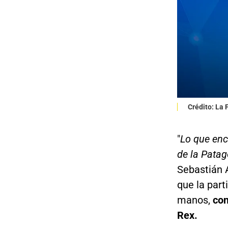
Crédito: La
"
Lo que enc
de la Pata
Sebastián A
que la part
manos,
con
Rex.