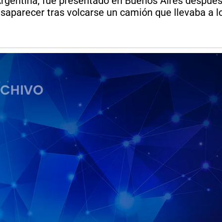
rgentina, fue presentado en Buenos Aires después 
desaparecer tras volcarse un camión que llevaba a l