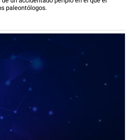
de un accidentado periplo en el que el
os paleontólogos.