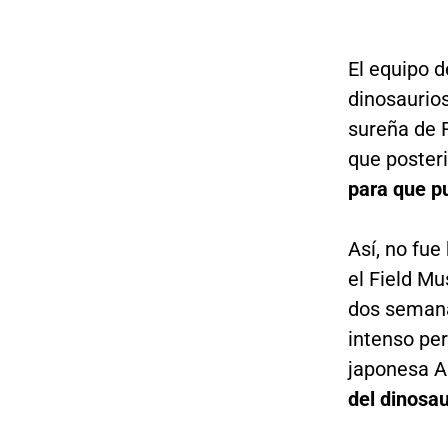
El equipo 
dinosaurios
sureña de R
que poste
para que pu
Así, no fue
el Field M
dos semanas
intenso per
japonesa A
del dinosau