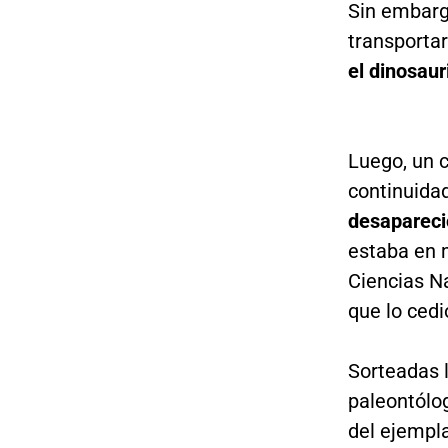
Sin embarg
transportar
el dinosaur
Luego, un c
continuidad
desapareci
estaba en 
Ciencias Na
que lo cedi
Sorteadas l
paleontólog
del ejempl