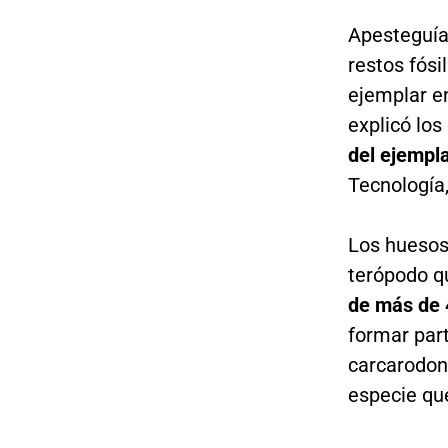
Apesteguía,
restos fósi
ejemplar en
explicó los
del ejempl
Tecnología
Los huesos
terópodo 
de más de 
formar par
carcarodon
especie que