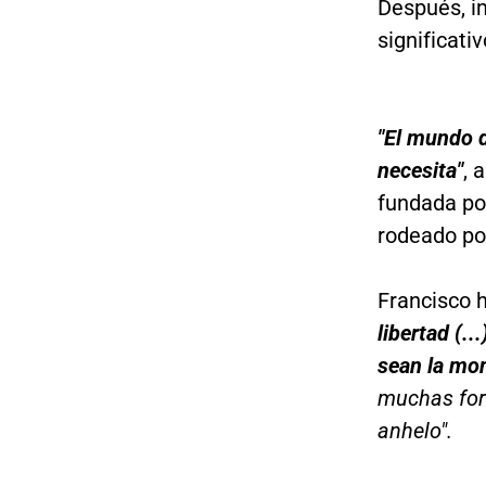
Después, i
significativ
"El mundo d
necesita"
, 
fundada po
rodeado po
Francisco 
libertad (..
sean la mon
muchas form
anhelo".