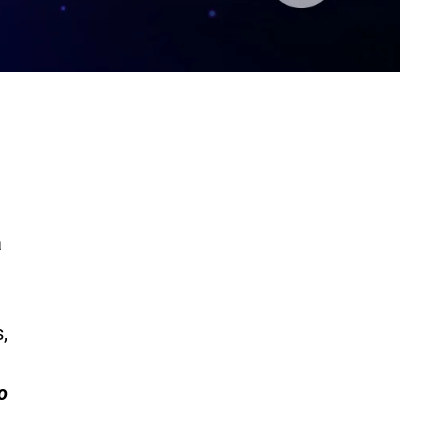
a
,
o