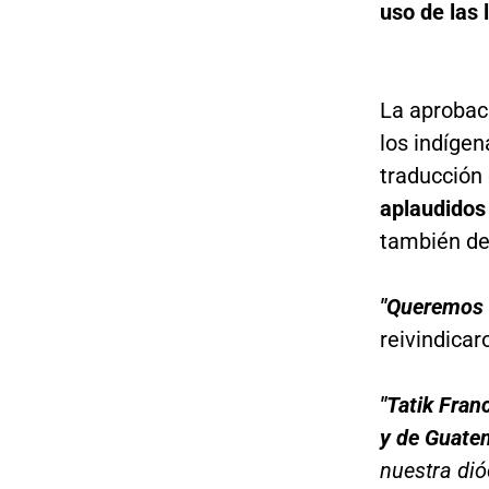
uso de las
La aprobaci
los indígen
traducción 
aplaudidos
también de
"Queremos e
reivindicar
"Tatik Fran
y de Guate
nuestra dió