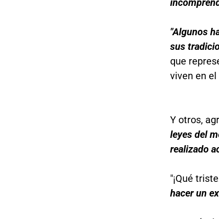
incomprendi
"Algunos ha
sus tradici
que repres
viven en el
Y otros, ag
leyes del m
realizado a
"¡Qué trist
hacer un ex