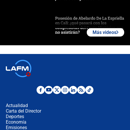
Posesión de Abelardo De La Espriella
en Cali: ¿qué pasará con los
congresistas del Pacto Histórico que
no asistirán?
Más videos
Álvaro Uribe asistirá a la posesión y
crece el pulso por la elección del
contralor
🔴 EN VIVO | Noticiero La FM con
Juan Lozano - 6 de agosto de 2026
¿Por qué De la Espriella gobernará
desde Barranquilla? Experto explica
la razón
Actualidad
Carta del Director
Estratega de Abelardo de la Espriella
Deportes
revela cómo venció a la “casta
Economía
política” en campaña: “Estaba
Emisiones