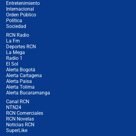
completamente seguro”
Entretenimiento
Internacional
Alias ‘Calarcá’ habría pagado $60
Orden Público
millones al mes a un supuesto
Política
coronel para filtrar información del
Ejército
Sociedad
RCN Radio
Las razones para escoger al nuevo
La Fm
director de la Policía
Deportes RCN
La Mega
Radio 1
El Sol
Alerta Bogotá
Alerta Cartagena
Alerta Paisa
Alerta Tolima
Alerta Bucaramanga
Canal RCN
NTN24
RCN Comerciales
RCN Novelas
Noticias RCN
SuperLike