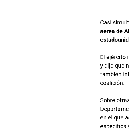
Casi simu
aérea de A
estadouni
El ejército
y dijo que 
también inf
coalición.
Sobre otras
Departamen
en el que 
específica y