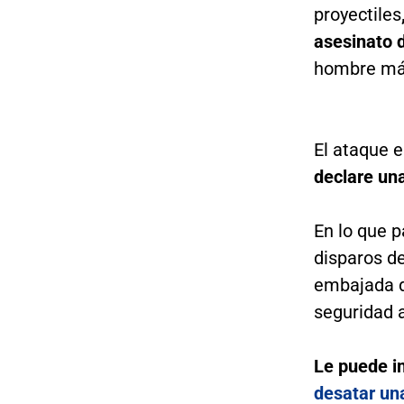
proyectiles
asesinato 
hombre más
El ataque 
declare un
En lo que p
disparos d
embajada d
seguridad a
Le puede i
desatar un