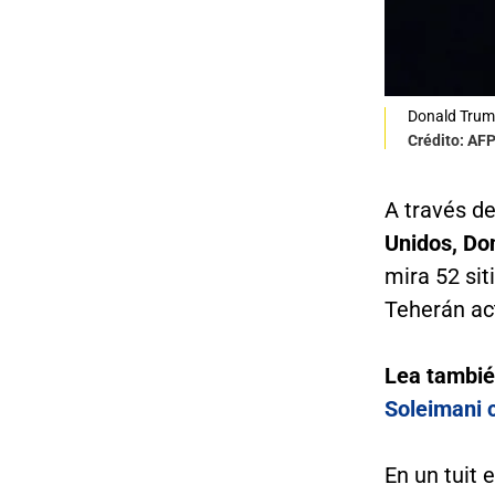
Donald Trump
Crédito: AF
A través de
Unidos, Do
mira 52 sit
Teherán ac
Lea tambi
Soleimani 
En un tuit 