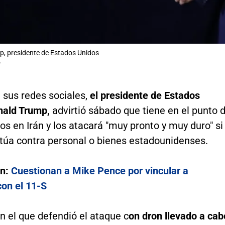
, presidente de Estados Unidos
P
 sus redes sociales,
el presidente de Estados
nald Trump,
advirtió sábado que tiene en el punto 
ios en Irán y los atacará "muy pronto y muy duro" si
túa contra personal o bienes estadounidenses.
én:
Cuestionan a Mike Pence por vincular a
con el 11-S
en el que defendió el ataque c
on dron llevado a cab