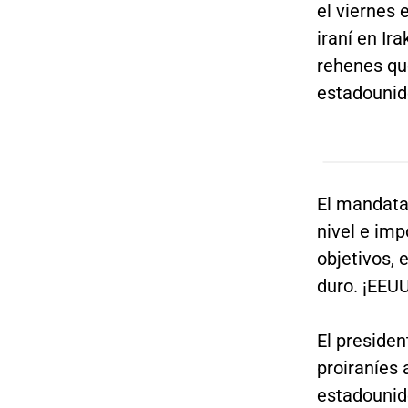
el viernes 
iraní en Ir
rehenes qu
estadounid
El mandatar
nivel e impo
objetivos,
duro. ¡EEU
El presiden
proiraníes 
estadounid