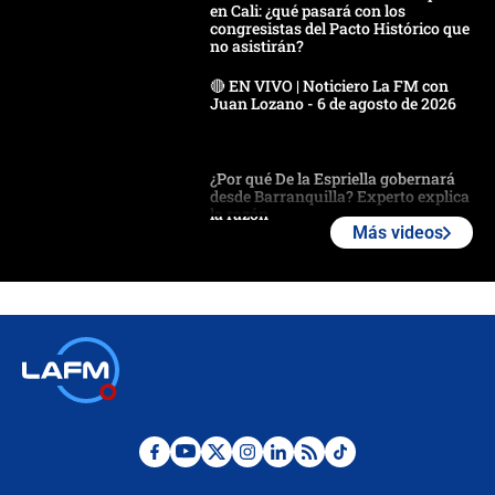
en Cali: ¿qué pasará con los
congresistas del Pacto Histórico que
no asistirán?
🔴 EN VIVO | Noticiero La FM con
Juan Lozano - 6 de agosto de 2026
¿Por qué De la Espriella gobernará
desde Barranquilla? Experto explica
la razón
Más videos
Estratega de Abelardo de la Espriella
revela cómo venció a la “casta
política” en campaña: “Estaba
completamente seguro”
Alias ‘Calarcá’ habría pagado $60
millones al mes a un supuesto
coronel para filtrar información del
Ejército
Las razones para escoger al nuevo
director de la Policía