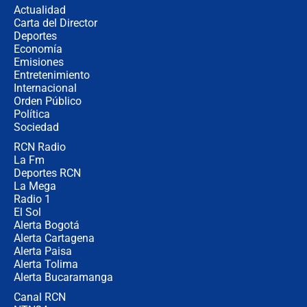
Actualidad
Carta del Director
"Prohibir es la salida fácil": ¿Qué
Deportes
futuro les espera a las cabalgatas en
Economía
Colombia?
Emisiones
Entretenimiento
Internacional
Ministro de Defensa no descarta el
Orden Público
uso de la UNDMO ante posibles
Política
disturbios durante la posesión
Sociedad
RCN Radio
"No hubo fraude ni posibilidad de
La Fm
fraude": Auditoría respondió a
señalamientos de Petro sobre
Deportes RCN
elección de Abelardo de La Espriella
La Mega
Radio 1
El Sol
Alerta Bogotá
Alerta Cartagena
Alerta Paisa
Alerta Tolima
Alerta Bucaramanga
Canal RCN