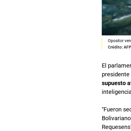
Opositor ve
Crédito: AF
El parlamen
presidente
supuesto a
inteligenci
"Fueron se
Bolivariano
Requesens"