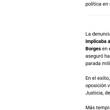
política en
La denunci
implicaba a
Borges
en e
aseguró ha
parada mili
En el exili
oposición 
Justicia, d
Más tempra