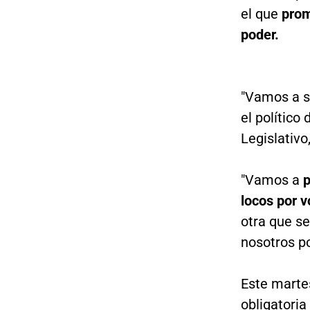
el que
prom
poder.
"Vamos a sa
el político
Legislativo
"Vamos a
p
locos por v
otra que s
nosotros p
Este marte
obligatoria