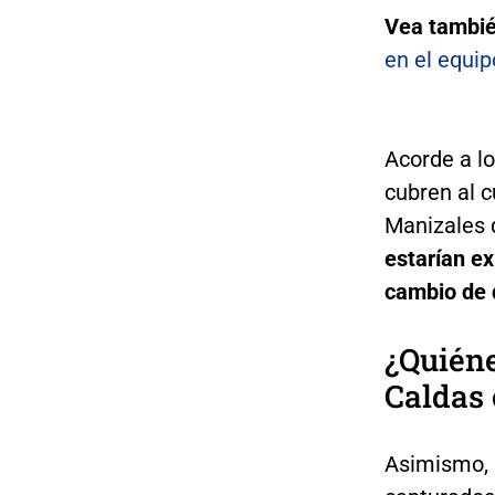
Vea tambi
en el equip
Acorde a l
cubren al c
Manizales 
estarían ex
cambio de d
¿Quiéne
Caldas 
Asimismo, s