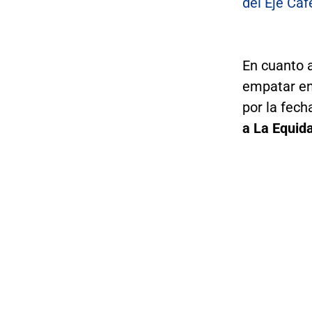
del Eje Caf
En cuanto 
empatar en
por la fech
a La Equida