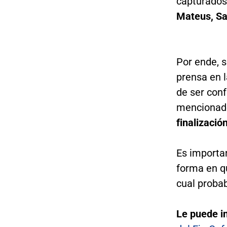
capturados 
Mateus, Sa
Por ende, 
prensa en l
de ser conf
mencionad
finalizació
Es importa
forma en qu
cual proba
Le puede i