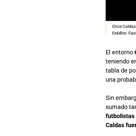
Once Caldas
Crédito: Fa
El entorno
teniendo en
tabla de p
una probab
Sin embargo
sumado tam
futbolistas
Caldas fue