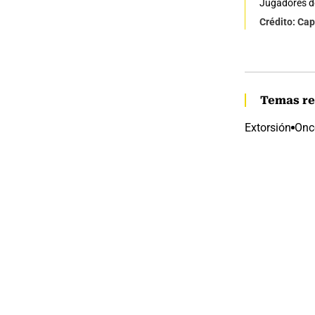
Jugadores d
Crédito: Cap
Temas re
Extorsión
Onc