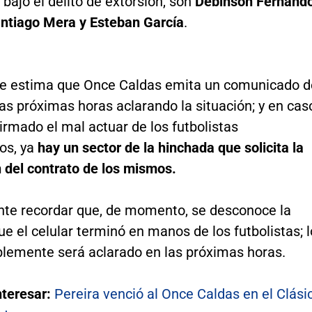
bajo el delito de extorsión, son
Debinson Fernand
ntiago Mera y Esteban García
.
se estima que Once Caldas emita un comunicado d
as próximas horas aclarando la situación; y en cas
irmado el mal actuar de los futbolistas
os, ya
hay un sector de la hinchada que solicita la
n del contrato de los mismos.
nte recordar que, de momento, se desconoce la
e el celular terminó en manos de los futbolistas; l
blemente será aclarado en las próximas horas.
nteresar:
Pereira venció al Once Caldas en el Clási