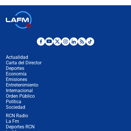
contralor
🔴 EN VIVO | Noticiero La FM con
Juan Lozano - 6 de agosto de 2026
¿Por qué De la Espriella gobernará
desde Barranquilla? Experto explica
la razón
Actualidad
Carta del Director
Estratega de Abelardo de la Espriella
Deportes
revela cómo venció a la “casta
Economía
política” en campaña: “Estaba
Emisiones
completamente seguro”
Entretenimiento
Internacional
Alias ‘Calarcá’ habría pagado $60
Orden Público
millones al mes a un supuesto
Política
coronel para filtrar información del
Ejército
Sociedad
RCN Radio
Las razones para escoger al nuevo
La Fm
director de la Policía
Deportes RCN