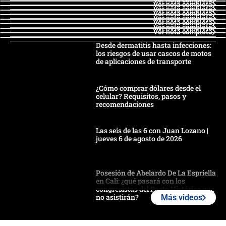
Ver nota completa
Ver nota completa
Ver nota completa
Ver nota completa
Ver nota completa
Ver nota completa
Ver nota completa
Ver nota completa
Desde dermatitis hasta infecciones:
los riesgos de usar cascos de motos
de aplicaciones de transporte
¿Cómo comprar dólares desde el
celular? Requisitos, pasos y
recomendaciones
Las seis de las 6 con Juan Lozano |
jueves 6 de agosto de 2026
Posesión de Abelardo De La Espriella
en Cali: ¿qué pasará con los
congresistas del Pacto Histórico que
no asistirán?
Más videos
Álvaro Uribe asistirá a la posesión y
crece el pulso por la elección del