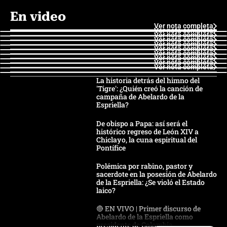
En video
Ver nota completa
Ver nota completa
Ver nota completa
Ver nota completa
Ver nota completa
Ver nota completa
Ver nota completa
Ver nota completa
Ver nota completa
Ver nota completa
La historia detrás del himno del
'Tigre': ¿Quién creó la canción de
campaña de Abelardo de la
Espriella?
De obispo a Papa: así será el
histórico regreso de León XIV a
Chiclayo, la cuna espiritual del
Pontífice
Polémica por rabino, pastor y
sacerdote en la posesión de Abelardo
de la Espriella: ¿Se violó el Estado
laico?
🔴 EN VIVO | Primer discurso de
Abelardo de la Espriella como
presidente de Colombia