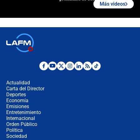
Más videos
¿La posesión de Abelardo De la
Espriella en Cali inicia la
descentralización en Colombia? Esto
respondió el alcalde Eder
Así será la posesión de Abelardo de
la Espriella este 7 de agosto:
cronograma oficial y detalles clave
Desde dermatitis hasta infecciones:
los riesgos de usar cascos de motos
de aplicaciones de transporte
Actualidad
Carta del Director
¿Cómo comprar dólares desde el
Deportes
celular? Requisitos, pasos y
Economía
recomendaciones
Emisiones
Entretenimiento
Internacional
Las seis de las 6 con Juan Lozano |
Orden Público
jueves 6 de agosto de 2026
Política
Sociedad