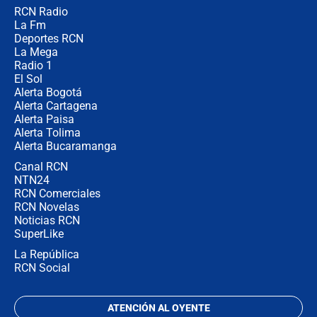
RCN Radio
Posesión de Abelardo De La Espriella
La Fm
en Cali: ¿qué pasará con los
congresistas del Pacto Histórico que
Deportes RCN
no asistirán?
La Mega
Radio 1
El Sol
Alerta Bogotá
Alerta Cartagena
Alerta Paisa
Alerta Tolima
Alerta Bucaramanga
Canal RCN
NTN24
RCN Comerciales
RCN Novelas
Noticias RCN
SuperLike
La República
RCN Social
ATENCIÓN AL OYENTE