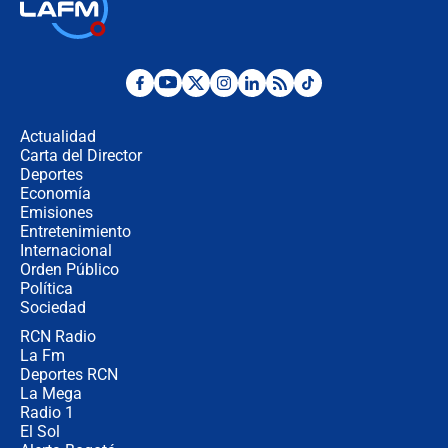
Así será la posesión de Abelardo de
la Espriella este 7 de agosto:
cronograma oficial y detalles clave
Desde dermatitis hasta infecciones:
los riesgos de usar cascos de motos
de aplicaciones de transporte
Actualidad
Carta del Director
¿Cómo comprar dólares desde el
Deportes
celular? Requisitos, pasos y
Economía
recomendaciones
Emisiones
Entretenimiento
Internacional
Las seis de las 6 con Juan Lozano |
Orden Público
jueves 6 de agosto de 2026
Política
Sociedad
RCN Radio
Posesión de Abelardo De La Espriella
La Fm
en Cali: ¿qué pasará con los
congresistas del Pacto Histórico que
Deportes RCN
no asistirán?
La Mega
Radio 1
El Sol