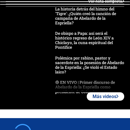
Ver nota completa
La historia detrás del himno del
'Tigre': ¿Quién creó la canción de
campaña de Abelardo de la
Espriella?
De obispo a Papa: así será el
histórico regreso de León XIV a
Chiclayo, la cuna espiritual del
Pontífice
Polémica por rabino, pastor y
sacerdote en la posesión de Abelardo
de la Espriella: ¿Se violó el Estado
laico?
🔴 EN VIVO | Primer discurso de
Abelardo de la Espriella como
presidente de Colombia
Más videos
¿La posesión de Abelardo De la
Espriella en Cali inicia la
descentralización en Colombia? Esto
respondió el alcalde Eder