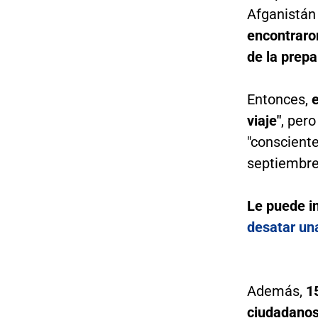
Afganistán
encontraron
de la prepa
Entonces,
e
viaje"
, per
"conscient
septiembre
Le puede i
desatar un
Además,
1
ciudadanos