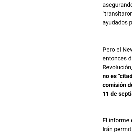
asegurando
"transitaro
ayudados p
Pero el Ne
entonces di
Revolución,
no es "cita
comisión d
11 de sept
El informe 
Irán permit