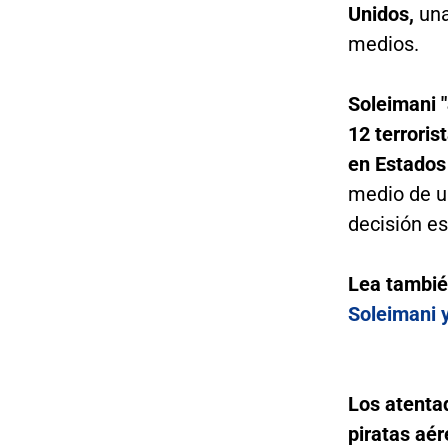
Unidos,
una
medios.
Soleimani "
12 terroris
en Estados
medio de u
decisión e
Lea tambi
Soleimani 
Los atenta
piratas aé