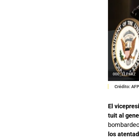
Crédito: AF
El vicepre
tuit al gen
bombardeo 
los atenta