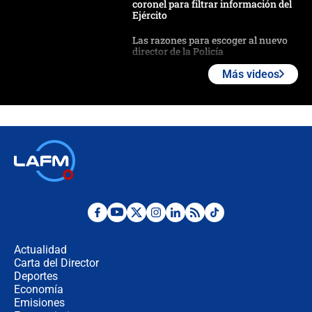
coronel para filtrar información del
Ejército
Las razones para escoger al nuevo
director de la Policía
Más videos
"Prohibir es la salida fácil": ¿Qué
futuro les espera a las cabalgatas en
Colombia?
Ministro de Defensa no descarta el
uso de la UNDMO ante posibles
disturbios durante la posesión
"No hubo fraude ni posibilidad de
fraude": Auditoría respondió a
señalamientos de Petro sobre
Actualidad
elección de Abelardo de La Espriella
Carta del Director
Tras su posesión, presidente De la
Deportes
Espriella empieza gira por regiones
Economía
donde perdió
Emisiones