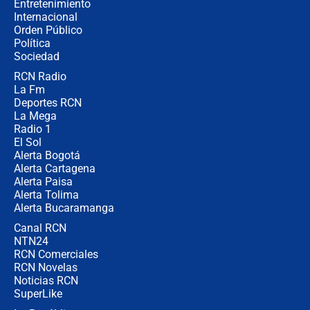
Entretenimiento
Internacional
Las seis de las 6 con Juan Lozano |
Orden Público
miércoles 5 de agosto de 2026
Política
Sociedad
RCN Radio
🔴 EN VIVO | Noticiero La FM con
La Fm
Juan Lozano - 5 de agosto de 2026
Deportes RCN
La Mega
Radio 1
El Sol
Alerta Bogotá
Alerta Cartagena
Alerta Paisa
Alerta Tolima
Alerta Bucaramanga
Canal RCN
NTN24
RCN Comerciales
RCN Novelas
Noticias RCN
SuperLike