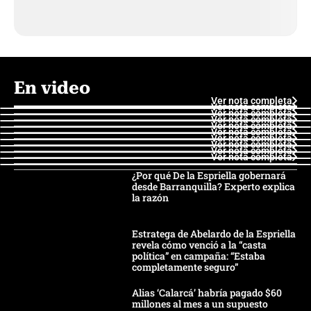
En video
Ver nota completa
Ver nota completa
Ver nota completa
Ver nota completa
Ver nota completa
Ver nota completa
Ver nota completa
Ver nota completa
Ver nota completa
Ver nota completa
¿Por qué De la Espriella gobernará
desde Barranquilla? Experto explica
la razón
Estratega de Abelardo de la Espriella
revela cómo venció a la “casta
política” en campaña: “Estaba
completamente seguro”
Alias ‘Calarcá’ habría pagado $60
millones al mes a un supuesto