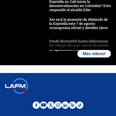
Espriella en Cali inicia la
descentralización en Colombia? Esto
respondió el alcalde Eder
Así será la posesión de Abelardo de
la Espriella este 7 de agosto:
cronograma oficial y detalles clave
Desde dermatitis hasta infecciones:
los riesgos de usar cascos de motos
de aplicaciones de transporte
Más videos
¿Cómo comprar dólares desde el
celular? Requisitos, pasos y
recomendaciones
Las seis de las 6 con Juan Lozano |
jueves 6 de agosto de 2026
Posesión de Abelardo De La Espriella
en Cali: ¿qué pasará con los
congresistas del Pacto Histórico que