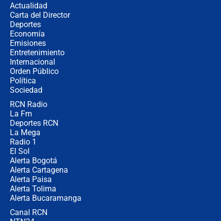
Actualidad
no asistirán?
Carta del Director
Álvaro Uribe asistirá a la posesión y
Deportes
crece el pulso por la elección del
Economía
contralor
Emisiones
Entretenimiento
Internacional
🔴 EN VIVO | Noticiero La FM con
Orden Público
Juan Lozano - 6 de agosto de 2026
Política
Sociedad
RCN Radio
¿Por qué De la Espriella gobernará
La Fm
desde Barranquilla? Experto explica
la razón
Deportes RCN
La Mega
Radio 1
El Sol
Alerta Bogotá
Alerta Cartagena
Alerta Paisa
Alerta Tolima
Alerta Bucaramanga
Canal RCN