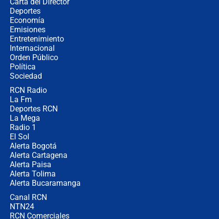
Carta del Director
Álvaro Uribe asistirá a la posesión y
Deportes
crece el pulso por la elección del
Economía
contralor
Emisiones
Entretenimiento
Internacional
🔴 EN VIVO | Noticiero La FM con
Orden Público
Juan Lozano - 6 de agosto de 2026
Política
Sociedad
RCN Radio
¿Por qué De la Espriella gobernará
La Fm
desde Barranquilla? Experto explica
la razón
Deportes RCN
La Mega
Radio 1
El Sol
Alerta Bogotá
Alerta Cartagena
Alerta Paisa
Alerta Tolima
Alerta Bucaramanga
Canal RCN
NTN24
RCN Comerciales