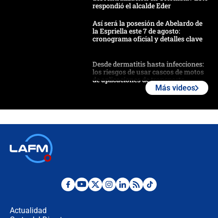
respondió el alcalde Eder
Así será la posesión de Abelardo de
la Espriella este 7 de agosto:
cronograma oficial y detalles clave
Desde dermatitis hasta infecciones:
los riesgos de usar cascos de motos
de aplicaciones de transporte
Más videos
¿Cómo comprar dólares desde el
celular? Requisitos, pasos y
recomendaciones
Las seis de las 6 con Juan Lozano |
jueves 6 de agosto de 2026
Posesión de Abelardo De La Espriella
en Cali: ¿qué pasará con los
congresistas del Pacto Histórico que
Actualidad
no asistirán?