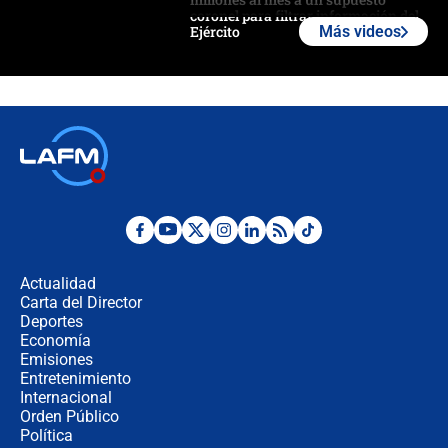
coronel para filtrar información del
Ejército
Más videos
Las razones para escoger al nuevo
director de la Policía
"Prohibir es la salida fácil": ¿Qué
futuro les espera a las cabalgatas en
Colombia?
Ministro de Defensa no descarta el
uso de la UNDMO ante posibles
disturbios durante la posesión
Actualidad
Carta del Director
"No hubo fraude ni posibilidad de
Deportes
fraude": Auditoría respondió a
Economía
señalamientos de Petro sobre
Emisiones
elección de Abelardo de La Espriella
Entretenimiento
Internacional
Tras su posesión, presidente De la
Orden Público
Espriella empieza gira por regiones
Política
donde perdió