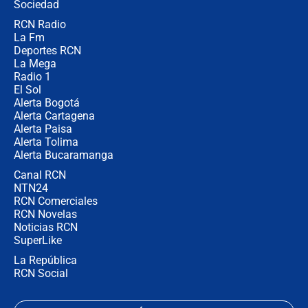
Sociedad
RCN Radio
Las seis de las 6 con Juan Lozano |
La Fm
miércoles 5 de agosto de 2026
Deportes RCN
La Mega
Radio 1
El Sol
Alerta Bogotá
Alerta Cartagena
Alerta Paisa
Alerta Tolima
Alerta Bucaramanga
Canal RCN
NTN24
RCN Comerciales
RCN Novelas
Noticias RCN
SuperLike
La República
RCN Social