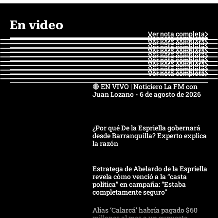
En video
Ver nota completa
Ver nota completa
Ver nota completa
Ver nota completa
Ver nota completa
Ver nota completa
Ver nota completa
Ver nota completa
Ver nota completa
Ver nota completa
🔴 EN VIVO | Noticiero La FM con
Juan Lozano - 6 de agosto de 2026
¿Por qué De la Espriella gobernará
desde Barranquilla? Experto explica
la razón
Estratega de Abelardo de la Espriella
revela cómo venció a la “casta
política” en campaña: “Estaba
completamente seguro”
Alias ‘Calarcá’ habría pagado $60
millones al mes a un supuesto