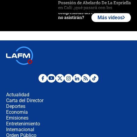
Posesión de Abelardo De La Espriella
en Cali: ¿qué pasará con los
congresistas del Pacto Histórico que
no asistirán?
Más videos
Álvaro Uribe asistirá a la posesión y
crece el pulso por la elección del
contralor
🔴 EN VIVO | Noticiero La FM con
Juan Lozano - 6 de agosto de 2026
¿Por qué De la Espriella gobernará
desde Barranquilla? Experto explica
la razón
Actualidad
Carta del Director
Estratega de Abelardo de la Espriella
Deportes
revela cómo venció a la “casta
Economía
política” en campaña: “Estaba
Emisiones
completamente seguro”
Entretenimiento
Internacional
Alias ‘Calarcá’ habría pagado $60
Orden Público
millones al mes a un supuesto