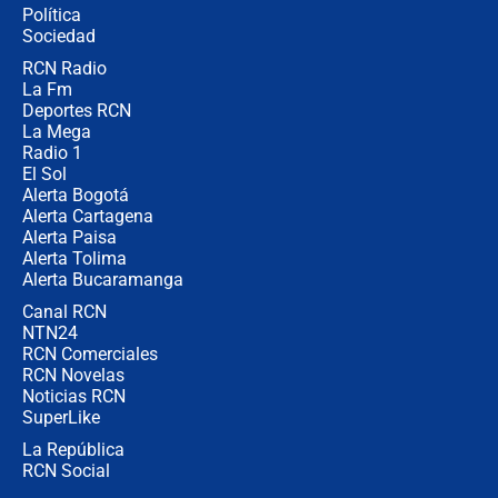
Política
coronel para filtrar información del
Ejército
Sociedad
RCN Radio
Las razones para escoger al nuevo
La Fm
director de la Policía
Deportes RCN
La Mega
Radio 1
El Sol
Alerta Bogotá
Alerta Cartagena
Alerta Paisa
Alerta Tolima
Alerta Bucaramanga
Canal RCN
NTN24
RCN Comerciales
RCN Novelas
Noticias RCN
SuperLike
La República
RCN Social