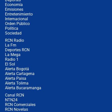
crece el pulso por la elección del
Economía
contralor
Emisiones
Entretenimiento
Internacional
🔴 EN VIVO | Noticiero La FM con
Orden Público
Juan Lozano - 6 de agosto de 2026
Política
Sociedad
RCN Radio
¿Por qué De la Espriella gobernará
La Fm
desde Barranquilla? Experto explica
la razón
Deportes RCN
La Mega
Radio 1
El Sol
Alerta Bogotá
Alerta Cartagena
Alerta Paisa
Alerta Tolima
Alerta Bucaramanga
Canal RCN
NTN24
RCN Comerciales
RCN Novelas