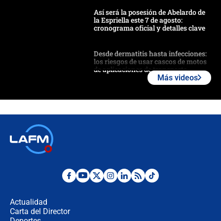
Así será la posesión de Abelardo de
la Espriella este 7 de agosto:
cronograma oficial y detalles clave
Desde dermatitis hasta infecciones:
los riesgos de usar cascos de motos
de aplicaciones de transporte
Más videos
¿Cómo comprar dólares desde el
celular? Requisitos, pasos y
recomendaciones
Las seis de las 6 con Juan Lozano |
jueves 6 de agosto de 2026
Posesión de Abelardo De La Espriella
en Cali: ¿qué pasará con los
congresistas del Pacto Histórico que
Actualidad
no asistirán?
Carta del Director
Álvaro Uribe asistirá a la posesión y
Deportes