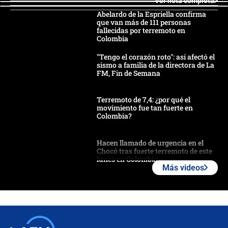
Ver nota completa
Abelardo de la Espriella confirma
que van más de 111 personas
fallecidas por terremoto en
Colombia
"Tengo el corazón roto": así afectó el
sismo a familia de la directora de La
FM, Fin de Semana
Terremoto de 7,4: ¿por qué el
movimiento fue tan fuerte en
Colombia?
Hacen llamado de urgencia en el
Chocó tras fuerte terremoto de este
lunes en Colombia
Más videos
Estas fueron las medidas que activó
la UNGRD tras el fuerte terremoto de
7,4 hoy en Colombia