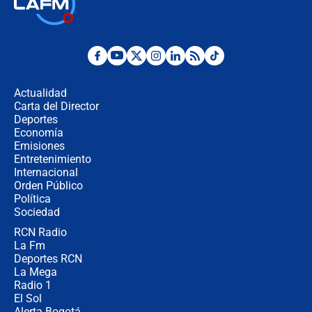
Terremoto en Cali: colapsó edificio
de tres pisos y rescataron a una
niña entre los escombros
Fuerte temblor en Colombia hoy:
evacúan edificios y reportan daños
en Pereira, Armenia y Medellín
Actualidad
Carta del Director
Fuerte terremoto en Colombia se
Deportes
registró hoy 10 de agosto; sacudida
Economía
se sintió en varias ciudades
Emisiones
Entretenimiento
Internacional
🔴 EN VIVO | Noticiero La FM con
Orden Público
Juan Lozano - 10 de agosto de 2026
Política
Sociedad
RCN Radio
¿Por qué trasladaron desde Itagüí a
La Fm
jefes criminales ligados a la Paz
Total de Petro?: Las razones que
Deportes RCN
motivaron la decisión
La Mega
Radio 1
El Sol
Alerta Bogotá