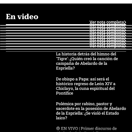
En video
Ver nota completa
Ver nota completa
Ver nota completa
Ver nota completa
Ver nota completa
Ver nota completa
Ver nota completa
Ver nota completa
Ver nota completa
Ver nota completa
La historia detrás del himno del
'Tigre': ¿Quién creó la canción de
campaña de Abelardo de la
Espriella?
De obispo a Papa: así será el
histórico regreso de León XIV a
Chiclayo, la cuna espiritual del
Pontífice
Polémica por rabino, pastor y
sacerdote en la posesión de Abelardo
de la Espriella: ¿Se violó el Estado
laico?
🔴 EN VIVO | Primer discurso de