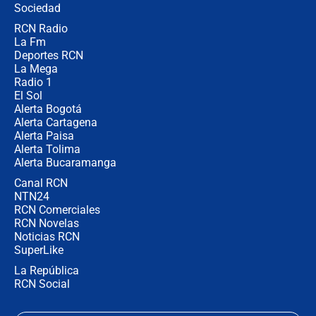
Sociedad
RCN Radio
Posesión de Abelardo De La Espriella
La Fm
en Cali: ¿qué pasará con los
congresistas del Pacto Histórico que
Deportes RCN
no asistirán?
La Mega
Radio 1
El Sol
Alerta Bogotá
Alerta Cartagena
Alerta Paisa
Alerta Tolima
Alerta Bucaramanga
Canal RCN
NTN24
RCN Comerciales
RCN Novelas
Noticias RCN
SuperLike
La República
RCN Social