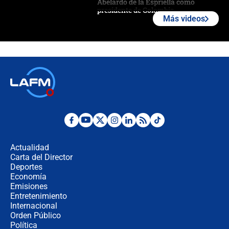
Abelardo de la Espriella como
presidente de Colombia
Más videos
¿La posesión de Abelardo De la
Espriella en Cali inicia la
descentralización en Colombia? Esto
respondió el alcalde Eder
Así será la posesión de Abelardo de
la Espriella este 7 de agosto:
cronograma oficial y detalles clave
Desde dermatitis hasta infecciones:
los riesgos de usar cascos de motos
de aplicaciones de transporte
Actualidad
Carta del Director
¿Cómo comprar dólares desde el
Deportes
celular? Requisitos, pasos y
Economía
recomendaciones
Emisiones
Entretenimiento
Internacional
Las seis de las 6 con Juan Lozano |
Orden Público
jueves 6 de agosto de 2026
Política