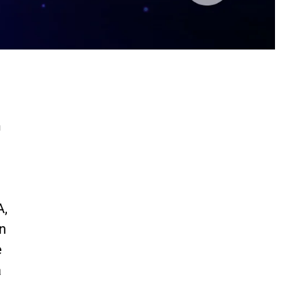
h
A,
n
e
a