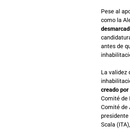
Pese al ap
como la Al
desmarcado
candidatura
antes de qu
inhabilitaci
La validez 
inhabilitac
creado por 
Comité de D
Comité de 
presidente
Scala (ITA