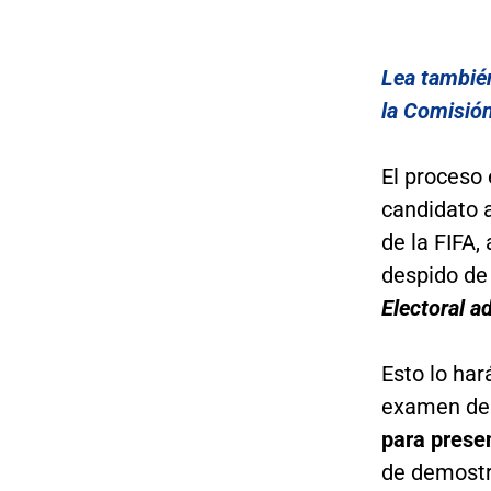
Lea también
la Comisión
El proceso 
candidato a
de la FIFA,
despido de 
Electoral a
Esto lo har
examen de 
para presen
de demostr