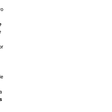
ro
e
e
or
de
a
s