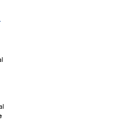
r
al
al
e