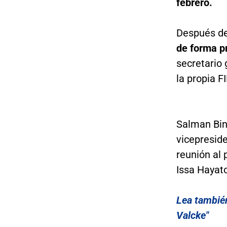
febrero.
Después de
de forma pr
secretario 
la propia 
Salman Bin 
vicepresid
reunión al 
Issa Hayat
Lea también
Valcke"