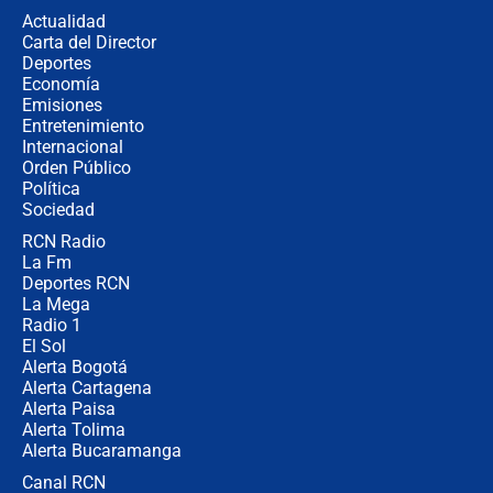
de aplicaciones de transporte
Actualidad
Carta del Director
¿Cómo comprar dólares desde el
Deportes
celular? Requisitos, pasos y
Economía
recomendaciones
Emisiones
Entretenimiento
Internacional
Las seis de las 6 con Juan Lozano |
Orden Público
jueves 6 de agosto de 2026
Política
Sociedad
RCN Radio
Posesión de Abelardo De La Espriella
La Fm
en Cali: ¿qué pasará con los
congresistas del Pacto Histórico que
Deportes RCN
no asistirán?
La Mega
Radio 1
El Sol
Alerta Bogotá
Alerta Cartagena
Alerta Paisa
Alerta Tolima
Alerta Bucaramanga
Canal RCN