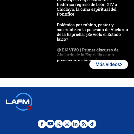
histórico regreso de León XIV a
Chiclayo, la cuna espiritual del
Pontífice
Polémica por rabino, pastor y
sacerdote en la posesión de Abelardo
de la Espriella: ¿Se violó el Estado
laico?
🔴 EN VIVO | Primer discurso de
Abelardo de la Espriella como
presidente de Colombia
Más videos
¿La posesión de Abelardo De la
Espriella en Cali inicia la
descentralización en Colombia? Esto
respondió el alcalde Eder
Así será la posesión de Abelardo de
la Espriella este 7 de agosto:
cronograma oficial y detalles clave
Desde dermatitis hasta infecciones:
los riesgos de usar cascos de motos