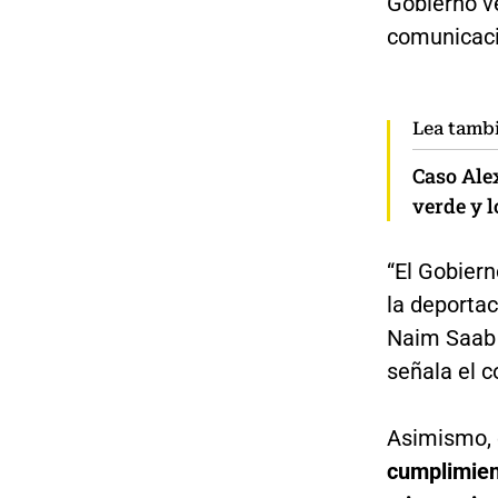
Gobierno ve
comunicaci
Lea tamb
Caso Alex
verde y l
“El Gobiern
la deporta
Naim Saab 
señala el 
Asimismo, 
cumplimient