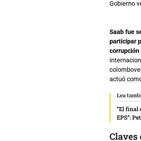
Gobierno v
Saab fue s
participar
corrupción
internacio
colomboven
actuó como
Lea tamb
“El final
EPS”: Pe
Claves 