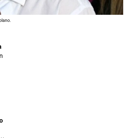
olano.
a
n
o