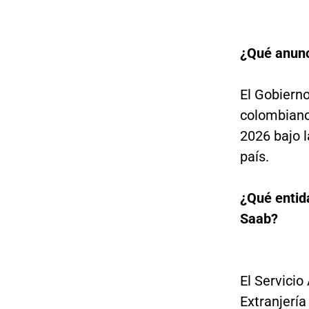
¿Qué anunc
El Gobiern
colombiano
2026 bajo l
país.
¿Qué entid
Saab?
El Servicio
Extranjerí