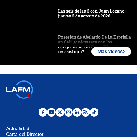
Las seis de las 6 con Juan Lozano |
jueves 6 de agosto de 2026
Posesión de Abelardo De La Espriella
en Cali: ¿qué pasará con los
congresistas del Pacto Histórico que
no asistirán?
Más videos
Álvaro Uribe asistirá a la posesión y
crece el pulso por la elección del
contralor
🔴 EN VIVO | Noticiero La FM con
Juan Lozano - 6 de agosto de 2026
¿Por qué De la Espriella gobernará
desde Barranquilla? Experto explica
la razón
Actualidad
Carta del Director