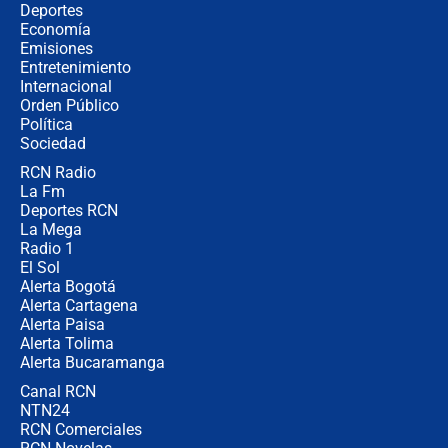
Estratega de Abelardo de la Espriella
Deportes
revela cómo venció a la “casta
Economía
política” en campaña: “Estaba
Emisiones
completamente seguro”
Entretenimiento
Internacional
Alias ‘Calarcá’ habría pagado $60
Orden Público
millones al mes a un supuesto
Política
coronel para filtrar información del
Ejército
Sociedad
RCN Radio
Las razones para escoger al nuevo
La Fm
director de la Policía
Deportes RCN
La Mega
Radio 1
El Sol
Alerta Bogotá
Alerta Cartagena
Alerta Paisa
Alerta Tolima
Alerta Bucaramanga
Canal RCN
NTN24
RCN Comerciales