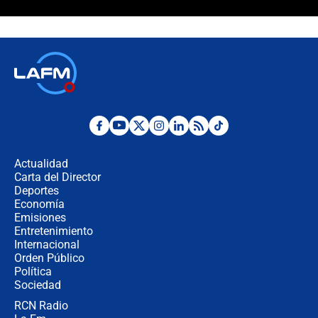
¿Cómo comprar dólares desde el
celular? Requisitos, pasos y
recomendaciones
Las seis de las 6 con Juan Lozano |
jueves 6 de agosto de 2026
Posesión de Abelardo De La Espriella
en Cali: ¿qué pasará con los
congresistas del Pacto Histórico que
Actualidad
no asistirán?
Carta del Director
Álvaro Uribe asistirá a la posesión y
Deportes
crece el pulso por la elección del
Economía
contralor
Emisiones
Entretenimiento
Internacional
🔴 EN VIVO | Noticiero La FM con
Orden Público
Juan Lozano - 6 de agosto de 2026
Política
Sociedad
RCN Radio
¿Por qué De la Espriella gobernará