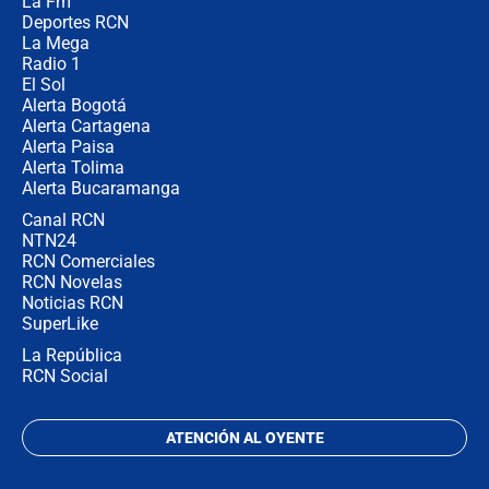
La Fm
desde Barranquilla? Experto explica
la razón
Deportes RCN
La Mega
Radio 1
El Sol
Alerta Bogotá
Alerta Cartagena
Alerta Paisa
Alerta Tolima
Alerta Bucaramanga
Canal RCN
NTN24
RCN Comerciales
RCN Novelas
Noticias RCN
SuperLike
La República
RCN Social
ATENCIÓN AL OYENTE