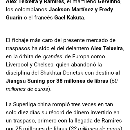
Alex Teixeira y Ramires
, el marfileño
Gervinho
,
los colombianos
Jackson Martínez y Fredy
Guarín
o el francés
Gael Kakuta
.
El fichaje más caro del presente mercado de
traspasos ha sido el del delantero
Alex Teixeira
,
en la órbita de '
grandes
' de Europa como
Liverpool y Chelsea, quien abandonó la
disciplina del Shakhtar Donetsk con destino
al
Jiangsu Suning por 38 millones de libras
(
50
millones de euros
).
La Superliga china rompió tres veces en tan
solo diez días su récord de dinero invertido en
un traspaso, primero con la llegada de Ramires
por 25 millones de libras (
33 millones de euros
)