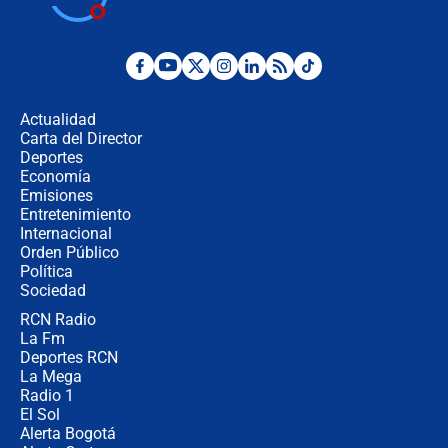
la Espriella este 7 de agosto:
cronograma oficial y detalles clave
Desde dermatitis hasta infecciones:
los riesgos de usar cascos de motos
de aplicaciones de transporte
Actualidad
Carta del Director
¿Cómo comprar dólares desde el
Deportes
celular? Requisitos, pasos y
Economía
recomendaciones
Emisiones
Entretenimiento
Internacional
Las seis de las 6 con Juan Lozano |
Orden Público
jueves 6 de agosto de 2026
Política
Sociedad
RCN Radio
Posesión de Abelardo De La Espriella
La Fm
en Cali: ¿qué pasará con los
congresistas del Pacto Histórico que
Deportes RCN
no asistirán?
La Mega
Radio 1
El Sol
Alerta Bogotá