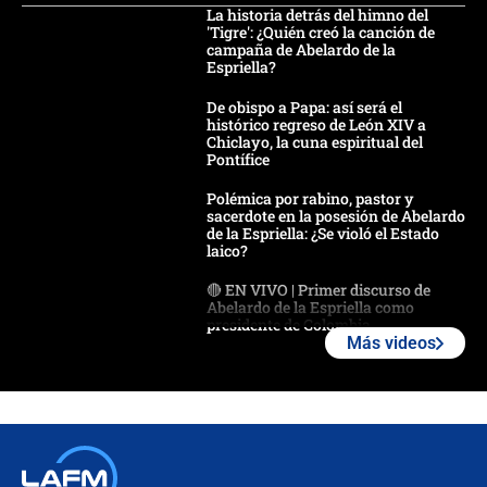
La historia detrás del himno del
'Tigre': ¿Quién creó la canción de
campaña de Abelardo de la
Espriella?
De obispo a Papa: así será el
histórico regreso de León XIV a
Chiclayo, la cuna espiritual del
Pontífice
Polémica por rabino, pastor y
sacerdote en la posesión de Abelardo
de la Espriella: ¿Se violó el Estado
laico?
🔴 EN VIVO | Primer discurso de
Abelardo de la Espriella como
presidente de Colombia
Más videos
¿La posesión de Abelardo De la
Espriella en Cali inicia la
descentralización en Colombia? Esto
respondió el alcalde Eder
Así será la posesión de Abelardo de