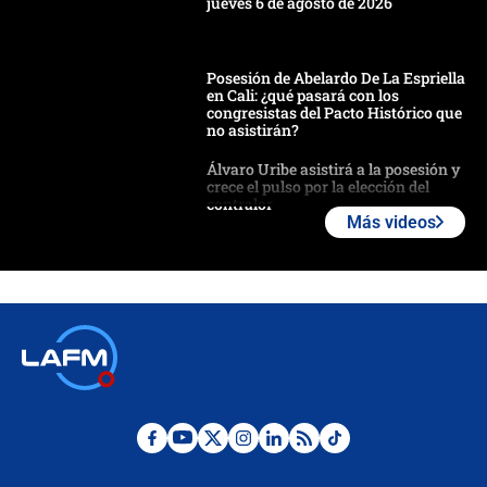
jueves 6 de agosto de 2026
Posesión de Abelardo De La Espriella
en Cali: ¿qué pasará con los
congresistas del Pacto Histórico que
no asistirán?
Álvaro Uribe asistirá a la posesión y
crece el pulso por la elección del
contralor
Más videos
🔴 EN VIVO | Noticiero La FM con
Juan Lozano - 6 de agosto de 2026
¿Por qué De la Espriella gobernará
desde Barranquilla? Experto explica
la razón
Estratega de Abelardo de la Espriella
revela cómo venció a la “casta
política” en campaña: “Estaba