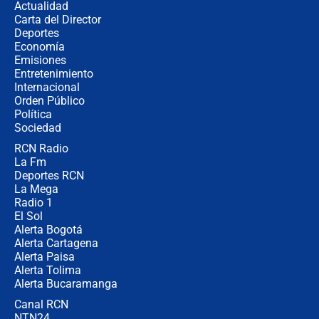
Actualidad
completamente seguro”
Carta del Director
Alias ‘Calarcá’ habría pagado $60
Deportes
millones al mes a un supuesto
Economía
coronel para filtrar información del
Emisiones
Ejército
Entretenimiento
Internacional
Las razones para escoger al nuevo
Orden Público
director de la Policía
Política
Sociedad
RCN Radio
"Prohibir es la salida fácil": ¿Qué
La Fm
futuro les espera a las cabalgatas en
Colombia?
Deportes RCN
La Mega
Radio 1
El Sol
Alerta Bogotá
Alerta Cartagena
Alerta Paisa
Alerta Tolima
Alerta Bucaramanga
Canal RCN
NTN24