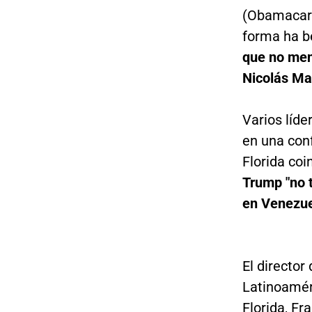
(Obamacare)
forma ha b
que no men
Nicolás Ma
Varios líde
en una conf
Florida coi
Trump "no t
en Venezue
El director
Latinoaméri
Florida, Fr