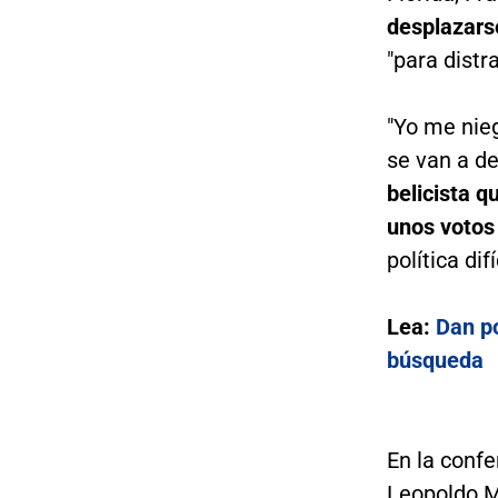
desplazars
"para distra
"Yo me nie
se van a de
belicista q
unos votos
política dif
Lea:
Dan po
búsqueda
En la conf
Leopoldo M