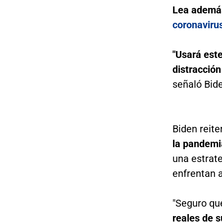
Lea ademá
coronaviru
"Usará est
distracción
señaló Bid
Biden reite
la pandemia
una estrate
enfrentan 
"Seguro q
reales de s