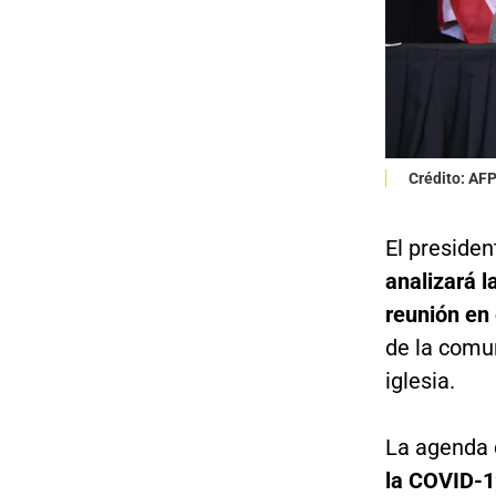
Crédito: AF
El preside
analizará l
reunión en
de la comu
iglesia.
La agenda d
la COVID-1