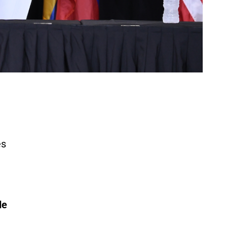
e
es
de