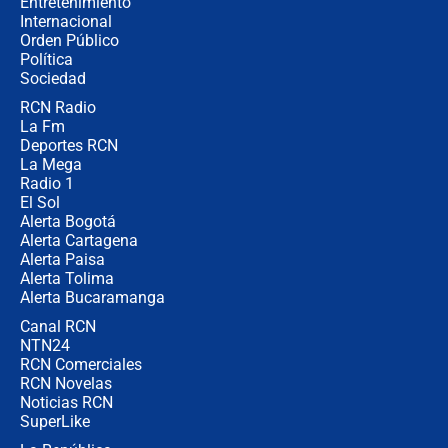
Entretenimiento
Internacional
Las razones para escoger al nuevo
Orden Público
director de la Policía
Política
Sociedad
RCN Radio
"Prohibir es la salida fácil": ¿Qué
La Fm
futuro les espera a las cabalgatas en
Colombia?
Deportes RCN
La Mega
Radio 1
El Sol
Alerta Bogotá
Alerta Cartagena
Alerta Paisa
Alerta Tolima
Alerta Bucaramanga
Canal RCN
NTN24
RCN Comerciales
RCN Novelas
Noticias RCN
SuperLike