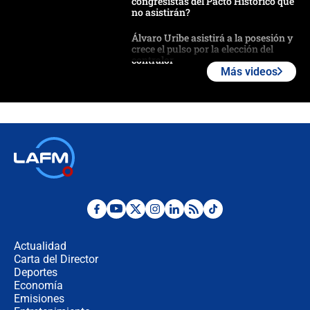
congresistas del Pacto Histórico que
no asistirán?
Álvaro Uribe asistirá a la posesión y
crece el pulso por la elección del
contralor
Más videos
🔴 EN VIVO | Noticiero La FM con
Juan Lozano - 6 de agosto de 2026
¿Por qué De la Espriella gobernará
desde Barranquilla? Experto explica
la razón
Estratega de Abelardo de la Espriella
revela cómo venció a la “casta
política” en campaña: “Estaba
Actualidad
completamente seguro”
Carta del Director
Alias ‘Calarcá’ habría pagado $60
Deportes
millones al mes a un supuesto
Economía
coronel para filtrar información del
Emisiones
Ejército