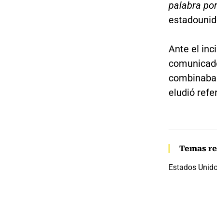
palabra por
estadounid
Ante el in
comunicado
combinaba 
eludió refe
Temas re
Estados Unid