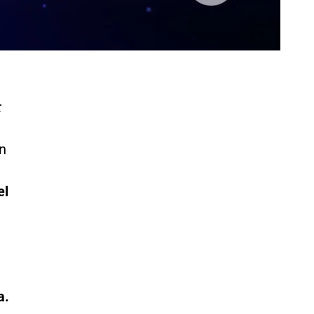
:
en
el
a.