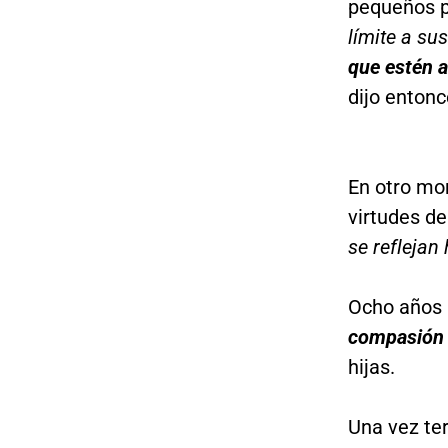
pequeños p
límite a su
que estén a
dijo enton
En otro mo
virtudes de
se reflejan
Ocho años 
compasión e
hijas.
Una vez te