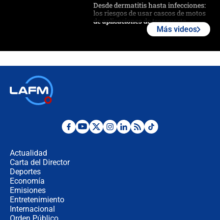
Desde dermatitis hasta infecciones:
los riesgos de usar cascos de motos
de aplicaciones de transporte
Más videos
¿Cómo comprar dólares desde el
celular? Requisitos, pasos y
recomendaciones
Las seis de las 6 con Juan Lozano |
jueves 6 de agosto de 2026
Posesión de Abelardo De La Espriella
en Cali: ¿qué pasará con los
congresistas del Pacto Histórico que
Actualidad
no asistirán?
Carta del Director
Álvaro Uribe asistirá a la posesión y
Deportes
crece el pulso por la elección del
Economía
contralor
Emisiones
Entretenimiento
Internacional
🔴 EN VIVO | Noticiero La FM con
Orden Público