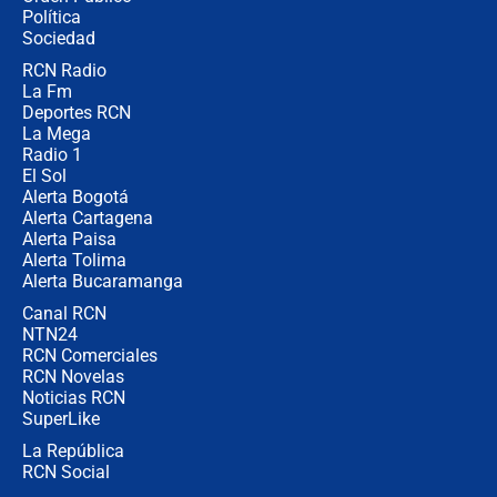
Juan Lozano - 6 de agosto de 2026
Política
Sociedad
RCN Radio
¿Por qué De la Espriella gobernará
La Fm
desde Barranquilla? Experto explica
la razón
Deportes RCN
La Mega
Radio 1
El Sol
Alerta Bogotá
Alerta Cartagena
Alerta Paisa
Alerta Tolima
Alerta Bucaramanga
Canal RCN
NTN24
RCN Comerciales
RCN Novelas
Noticias RCN
SuperLike
La República
RCN Social