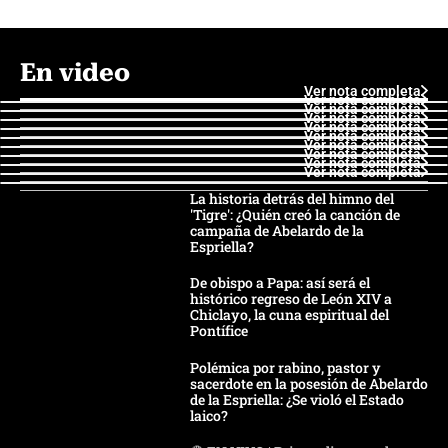
En video
Ver nota completa
Ver nota completa
Ver nota completa
Ver nota completa
Ver nota completa
Ver nota completa
Ver nota completa
Ver nota completa
Ver nota completa
Ver nota completa
La historia detrás del himno del
'Tigre': ¿Quién creó la canción de
campaña de Abelardo de la
Espriella?
De obispo a Papa: así será el
histórico regreso de León XIV a
Chiclayo, la cuna espiritual del
Pontífice
Polémica por rabino, pastor y
sacerdote en la posesión de Abelardo
de la Espriella: ¿Se violó el Estado
laico?