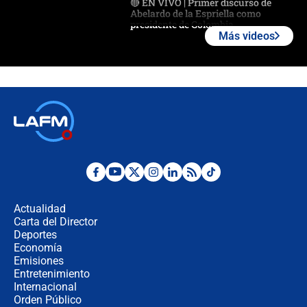
🔴 EN VIVO | Primer discurso de
Abelardo de la Espriella como
presidente de Colombia
Más videos
¿La posesión de Abelardo De la
Espriella en Cali inicia la
descentralización en Colombia? Esto
respondió el alcalde Eder
Así será la posesión de Abelardo de
la Espriella este 7 de agosto:
cronograma oficial y detalles clave
Desde dermatitis hasta infecciones:
los riesgos de usar cascos de motos
de aplicaciones de transporte
Actualidad
Carta del Director
¿Cómo comprar dólares desde el
Deportes
celular? Requisitos, pasos y
Economía
recomendaciones
Emisiones
Entretenimiento
Internacional
Las seis de las 6 con Juan Lozano |
Orden Público
jueves 6 de agosto de 2026