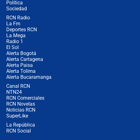
Política
Sociedad
RCN Radio
Posesión de Abelardo De La Espriella
La Fm
en Cali: ¿qué pasará con los
congresistas del Pacto Histórico que
Deportes RCN
no asistirán?
La Mega
Radio 1
El Sol
Alerta Bogotá
Alerta Cartagena
Alerta Paisa
Alerta Tolima
Alerta Bucaramanga
Canal RCN
NTN24
RCN Comerciales
RCN Novelas
Noticias RCN
SuperLike
La República
RCN Social