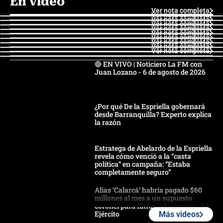
En video
Ver nota completa
Ver nota completa
Ver nota completa
Ver nota completa
Ver nota completa
Ver nota completa
Ver nota completa
Ver nota completa
Ver nota completa
Ver nota completa
🔴 EN VIVO | Noticiero La FM con
Juan Lozano - 6 de agosto de 2026
¿Por qué De la Espriella gobernará
desde Barranquilla? Experto explica
la razón
Estratega de Abelardo de la Espriella
revela cómo venció a la “casta
política” en campaña: “Estaba
completamente seguro”
Alias ‘Calarcá’ habría pagado $60
millones al mes a un supuesto
coronel para filtrar información del
Ejército
Más videos