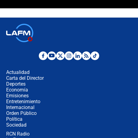
Las razones para escoger al nuevo
director de la Policía
"Prohibir es la salida fácil": ¿Qué
futuro les espera a las cabalgatas en
Colombia?
Ministro de Defensa no descarta el
uso de la UNDMO ante posibles
disturbios durante la posesión
Actualidad
Carta del Director
"No hubo fraude ni posibilidad de
Deportes
fraude": Auditoría respondió a
Economía
señalamientos de Petro sobre
Emisiones
elección de Abelardo de La Espriella
Entretenimiento
Internacional
Tras su posesión, presidente De la
Orden Público
Espriella empieza gira por regiones
Política
donde perdió
Sociedad
RCN Radio
Las seis de las 6 con Juan Lozano |