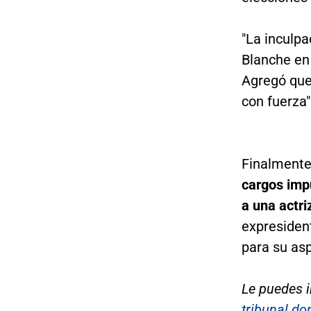
"La inculpa
Blanche en 
Agregó que 
con fuerza"
Finalmente
cargos imp
a una actri
expresiden
para su as
Le puedes i
tribunal d