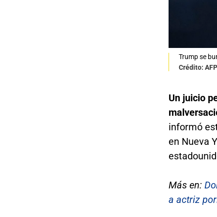
Trump se bur
Crédito: AF
Un juicio p
malversaci
informó es
en Nueva Y
estadounid
Más en:
Do
a actriz po