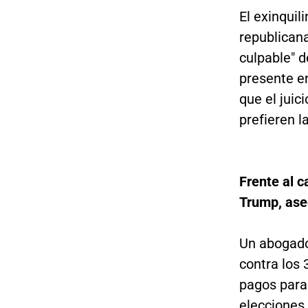
El exinquil
republicana
culpable" 
presente en
que el jui
prefieren l
Frente al c
Trump, aseg
Un abogado
contra los 
pagos para
elecciones d