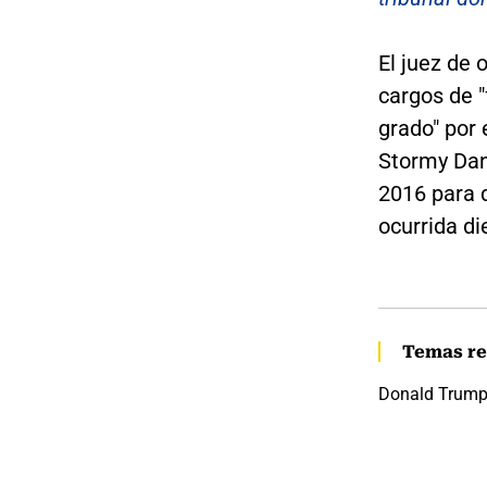
El juez de
cargos de "
grado" por 
Stormy Dani
2016 para q
ocurrida di
Temas re
Donald Trum