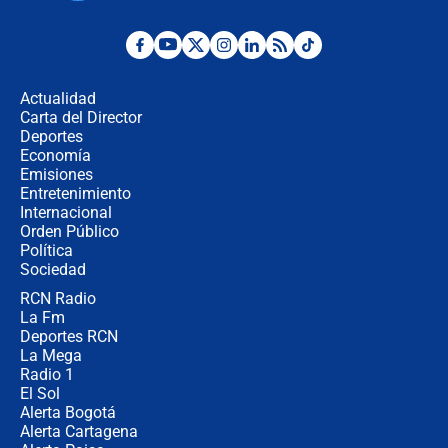
¿La posesión de Abelardo De la
Espriella en Cali inicia la
descentralización en Colombia? Esto
Actualidad
respondió el alcalde Eder
Carta del Director
Así será la posesión de Abelardo de
Deportes
la Espriella este 7 de agosto:
Economía
cronograma oficial y detalles clave
Emisiones
Entretenimiento
Internacional
Desde dermatitis hasta infecciones:
Orden Público
los riesgos de usar cascos de motos
Política
de aplicaciones de transporte
Sociedad
RCN Radio
¿Cómo comprar dólares desde el
La Fm
celular? Requisitos, pasos y
recomendaciones
Deportes RCN
La Mega
Radio 1
El Sol
Alerta Bogotá
Alerta Cartagena