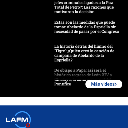
jefes criminales ligados a la Paz
Total de Petro?: Las razones que
motivaron la decisión
Estas son las medidas que puede
tomar Abelardo de la Espriella sin
necesidad de pasar por el Congreso
La historia detrás del himno del
'Tigre': ¿Quién creó la canción de
campaña de Abelardo de la
Espriella?
De obispo a Papa: así será el
histórico regreso de León XIV a
Chiclayo, la cuna espiritual del
Pontífice
Más videos
Polémica por rabino, pastor y
sacerdote en la posesión de Abelardo
de la Espriella: ¿Se violó el Estado
laico?
🔴 EN VIVO | Primer discurso de
Abelardo de la Espriella como
presidente de Colombia